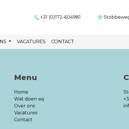
+31 (0)172-604981
Stobbeweg 
ONS
VACATURES
CONTACT
Menu
C
Home
S
Wat doen wij
+3
Over ons
in
Vacatures
Contact