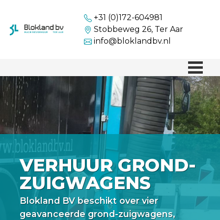
+31 (0)172-604981
Stobbeweg 26, Ter Aar
info@bloklandbv.nl
VERHUUR GROND-
ZUIGWAGENS
Blokland BV beschikt over vier
geavanceerde grond-zuigwagens,